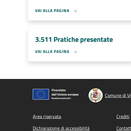
VAI ALLA PAGINA
3.511 Pratiche presentate
VAI ALLA PAGINA
Comune di V
Footer menu
Area riservata
Crediti
Dichiarazione di accessibilità
Contatt