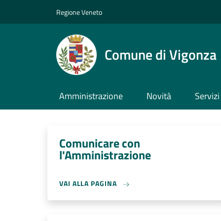
Salta al contenuto principale
Skip to footer content
Regione Veneto
Comune di Vigonza
Amministrazione
Novità
Servizi
Comunicare con
l'Amministrazione
VAI ALLA PAGINA