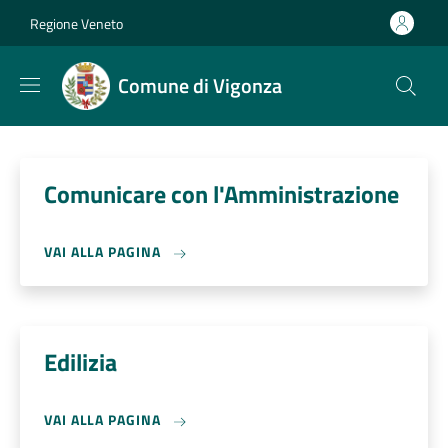
Salta al contenuto principale
Skip to footer content
Regione Veneto
Comune di Vigonza
Comunicare con l'Amministrazione
VAI ALLA PAGINA
Edilizia
VAI ALLA PAGINA