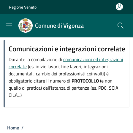
Salta al contenuto principale
Skip to footer content
Regione Veneto
Comune di Vigonza
Comunicazioni e integrazioni correlate
Durante la compilazione di
comunicazioni ed integrazioni
correlate
(es. inizio lavori, fine lavori, integrazioni
documentali, cambio dei professionisti coinvolti) è
obbligatorio citare il numero di
PROTOCOLLO
(e non
quello di pratica) dell'istanza di partenza (es. PDC, SCIA,
CILA...)
Briciole di pane
Home
/