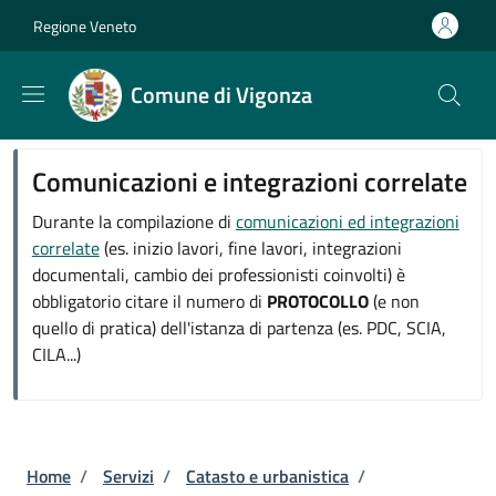
Salta al contenuto principale
Skip to footer content
Regione Veneto
Comune di Vigonza
Comunicazioni e integrazioni correlate
Durante la compilazione di
comunicazioni ed integrazioni
correlate
(es. inizio lavori, fine lavori, integrazioni
documentali, cambio dei professionisti coinvolti) è
obbligatorio citare il numero di
PROTOCOLLO
(e non
quello di pratica) dell'istanza di partenza (es. PDC, SCIA,
CILA...)
Briciole di pane
Home
/
Servizi
/
Catasto e urbanistica
/