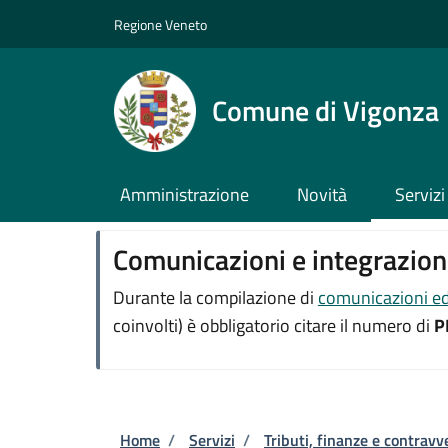
Salta al contenuto principale
Skip to footer content
Regione Veneto
Comune di Vigonza
Amministrazione
Novità
Servizi
Comunicazioni e integrazioni
Durante la compilazione di
comunicazioni ed 
coinvolti) è obbligatorio citare il numero di
P
Briciole di pane
Home
/
Servizi
/
Tributi, finanze e contravv