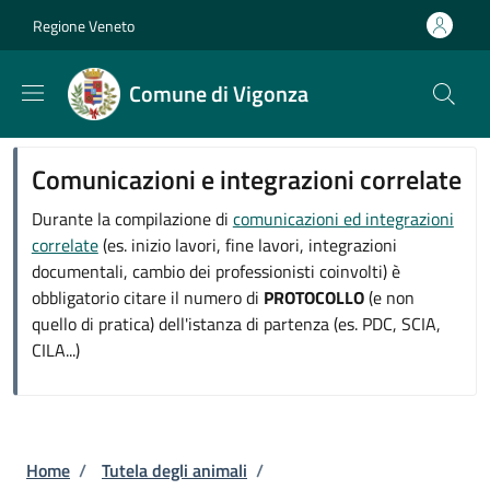
Salta al contenuto principale
Skip to footer content
Regione Veneto
Comune di Vigonza
Comunicazioni e integrazioni correlate
Durante la compilazione di
comunicazioni ed integrazioni
correlate
(es. inizio lavori, fine lavori, integrazioni
documentali, cambio dei professionisti coinvolti) è
obbligatorio citare il numero di
PROTOCOLLO
(e non
quello di pratica) dell'istanza di partenza (es. PDC, SCIA,
CILA...)
Briciole di pane
Home
/
Tutela degli animali
/