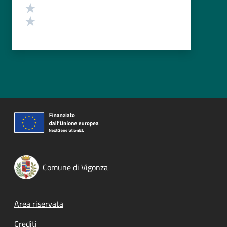
Valuta 2 stelle su 5
Valuta 1 stelle su 5
Comune di Vigonza
Footer menu
Area riservata
Crediti