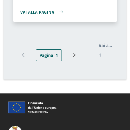
VAI ALLA PAGINA
Write th
Vai a…
Pagina
1
Pagina precedente
Pagina attuale
Prossima pagina