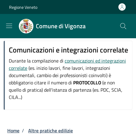
Salta al contenuto principale
Skip to footer content
Regione Veneto
Comune di Vigonza
Comunicazioni e integrazioni correlate
Durante la compilazione di
comunicazioni ed integrazioni
correlate
(es. inizio lavori, fine lavori, integrazioni
documentali, cambio dei professionisti coinvolti) è
obbligatorio citare il numero di
PROTOCOLLO
(e non
quello di pratica) dell'istanza di partenza (es. PDC, SCIA,
CILA...)
Briciole di pane
Home
/
Altre pratiche edilizie