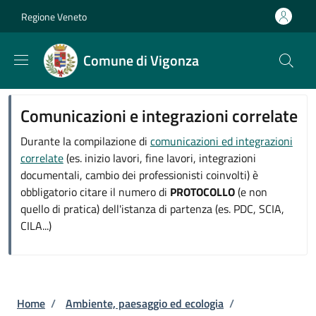
Salta al contenuto principale
Skip to footer content
Regione Veneto
Comune di Vigonza
Comunicazioni e integrazioni correlate
Durante la compilazione di
comunicazioni ed integrazioni
correlate
(es. inizio lavori, fine lavori, integrazioni
documentali, cambio dei professionisti coinvolti) è
obbligatorio citare il numero di
PROTOCOLLO
(e non
quello di pratica) dell'istanza di partenza (es. PDC, SCIA,
CILA...)
Briciole di pane
Home
/
Ambiente, paesaggio ed ecologia
/