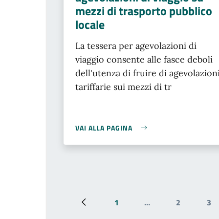
mezzi di trasporto pubblico
locale
La tessera per agevolazioni di
viaggio consente alle fasce deboli
dell'utenza di fruire di agevolazion
tariffarie
sui mezzi di tr
VAI ALLA PAGINA
1
…
2
3
Pagina precedente
Prima pagina
Pagina
Pa