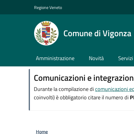
Salta al contenuto principale
Skip to footer content
Regione Veneto
Comune di Vigonza
Amministrazione
Novità
Servizi
Comunicazioni e integrazioni
Durante la compilazione di
comunicazioni ed 
coinvolti) è obbligatorio citare il numero di
P
Briciole di pane
Home