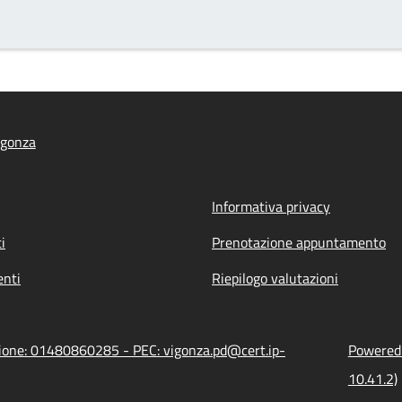
igonza
Informativa privacy
i
Prenotazione appuntamento
nti
Riepilogo valutazioni
zione: 01480860285 - PEC: vigonza.pd@cert.ip-
Powered 
10.41.2)