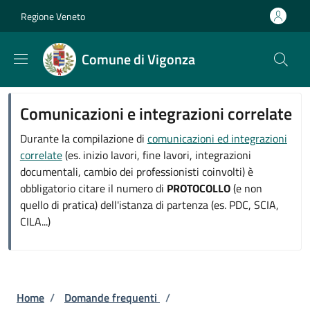
Salta al contenuto principale
Skip to footer content
Regione Veneto
Comune di Vigonza
Comunicazioni e integrazioni correlate
Durante la compilazione di
comunicazioni ed integrazioni
correlate
(es. inizio lavori, fine lavori, integrazioni
documentali, cambio dei professionisti coinvolti) è
obbligatorio citare il numero di
PROTOCOLLO
(e non
quello di pratica) dell'istanza di partenza (es. PDC, SCIA,
CILA...)
Briciole di pane
Home
/
Domande frequenti
/