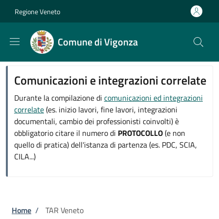
Salta al contenuto principale
Skip to footer content
Regione Veneto
Comune di Vigonza
Comunicazioni e integrazioni correlate
Durante la compilazione di
comunicazioni ed integrazioni
correlate
(es. inizio lavori, fine lavori, integrazioni
documentali, cambio dei professionisti coinvolti) è
obbligatorio citare il numero di
PROTOCOLLO
(e non
quello di pratica) dell'istanza di partenza (es. PDC, SCIA,
CILA...)
Briciole di pane
Home
/
TAR Veneto