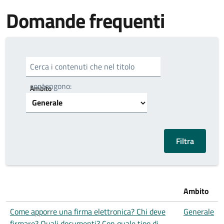
Domande frequenti
Cerca i contenuti che nel titolo
contengono:
Ambito
Ambito
Come apporre una firma elettronica? Chi deve
Generale
firmare? Quali documenti? Con quale tipo di