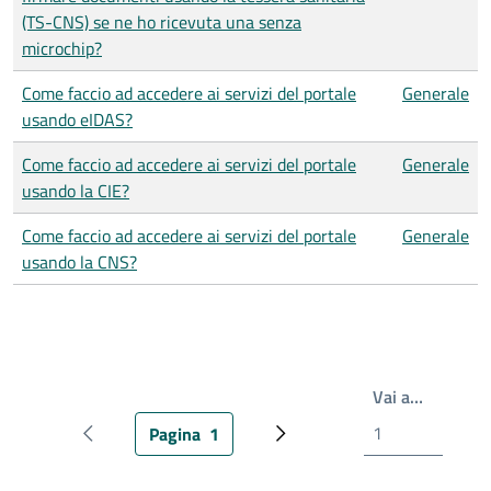
(TS-CNS) se ne ho ricevuta una senza
microchip?
Come faccio ad accedere ai servizi del portale
Generale
usando eIDAS?
Come faccio ad accedere ai servizi del portale
Generale
usando la CIE?
Come faccio ad accedere ai servizi del portale
Generale
usando la CNS?
Write th
Vai a…
Pagina
1
Pagina precedente
Pagina attuale
Prossima pagina