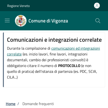
Salta al contenuto principale
Skip to footer content
Regione Veneto
Comune di Vigonza
Comunicazioni e integrazioni correlate
Durante la compilazione di
comunicazioni ed integrazioni
correlate
(es. inizio lavori, fine lavori, integrazioni
documentali, cambio dei professionisti coinvolti) è
obbligatorio citare il numero di
PROTOCOLLO
(e non
quello di pratica) dell'istanza di partenza (es. PDC, SCIA,
CILA...)
Briciole di pane
Home
/
Domande frequenti