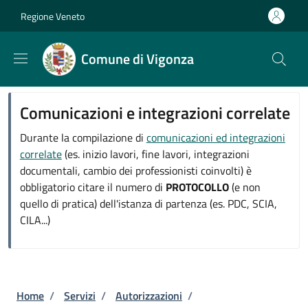
Salta al contenuto principale
Skip to footer content
Regione Veneto
Comune di Vigonza
Comunicazioni e integrazioni correlate
Durante la compilazione di
comunicazioni ed integrazioni
correlate
(es. inizio lavori, fine lavori, integrazioni
documentali, cambio dei professionisti coinvolti) è
obbligatorio citare il numero di
PROTOCOLLO
(e non
quello di pratica) dell'istanza di partenza (es. PDC, SCIA,
CILA...)
Briciole di pane
Home
/
Servizi
/
Autorizzazioni
/