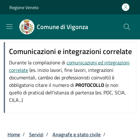
Salta al contenuto principale
Skip to footer content
Regione Veneto
Comune di Vigonza
Comunicazioni e integrazioni correlate
Durante la compilazione di
comunicazioni ed integrazioni
correlate
(es. inizio lavori, fine lavori, integrazioni
documentali, cambio dei professionisti coinvolti) è
obbligatorio citare il numero di
PROTOCOLLO
(e non
quello di pratica) dell'istanza di partenza (es. PDC, SCIA,
CILA...)
Briciole di pane
Home
/
Servizi
/
Anagrafe e stato civile
/