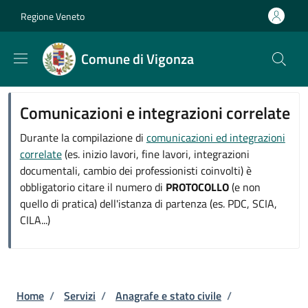
Salta al contenuto principale
Skip to footer content
Regione Veneto
Comune di Vigonza
Comunicazioni e integrazioni correlate
Durante la compilazione di
comunicazioni ed integrazioni
correlate
(es. inizio lavori, fine lavori, integrazioni
documentali, cambio dei professionisti coinvolti) è
obbligatorio citare il numero di
PROTOCOLLO
(e non
quello di pratica) dell'istanza di partenza (es. PDC, SCIA,
CILA...)
Briciole di pane
Home
/
Servizi
/
Anagrafe e stato civile
/