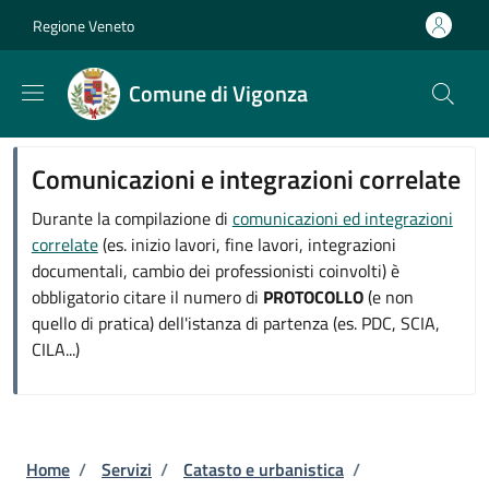
Salta al contenuto principale
Skip to footer content
Regione Veneto
Comune di Vigonza
Comunicazioni e integrazioni correlate
Durante la compilazione di
comunicazioni ed integrazioni
correlate
(es. inizio lavori, fine lavori, integrazioni
documentali, cambio dei professionisti coinvolti) è
obbligatorio citare il numero di
PROTOCOLLO
(e non
quello di pratica) dell'istanza di partenza (es. PDC, SCIA,
CILA...)
Briciole di pane
Home
/
Servizi
/
Catasto e urbanistica
/