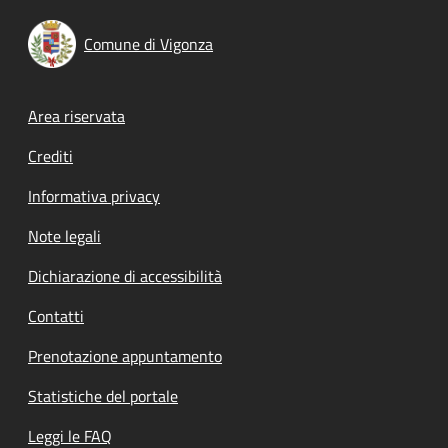
Comune di Vigonza
Footer menu
Area riservata
Crediti
Informativa privacy
Note legali
Dichiarazione di accessibilità
Contatti
Prenotazione appuntamento
Statistiche del portale
Leggi le FAQ