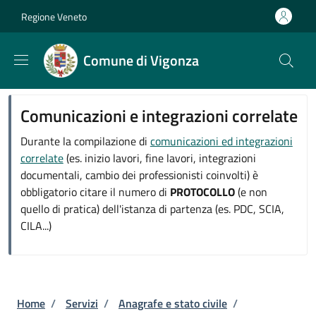
Salta al contenuto principale
Skip to footer content
Regione Veneto
Comune di Vigonza
Comunicazioni e integrazioni correlate
Durante la compilazione di
comunicazioni ed integrazioni
correlate
(es. inizio lavori, fine lavori, integrazioni
documentali, cambio dei professionisti coinvolti) è
obbligatorio citare il numero di
PROTOCOLLO
(e non
quello di pratica) dell'istanza di partenza (es. PDC, SCIA,
CILA...)
Briciole di pane
Home
/
Servizi
/
Anagrafe e stato civile
/