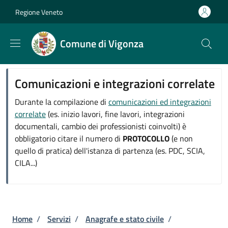
Salta al contenuto principale
Skip to footer content
Regione Veneto
Comune di Vigonza
Comunicazioni e integrazioni correlate
Durante la compilazione di
comunicazioni ed integrazioni
correlate
(es. inizio lavori, fine lavori, integrazioni
documentali, cambio dei professionisti coinvolti) è
obbligatorio citare il numero di
PROTOCOLLO
(e non
quello di pratica) dell'istanza di partenza (es. PDC, SCIA,
CILA...)
Briciole di pane
Home
/
Servizi
/
Anagrafe e stato civile
/