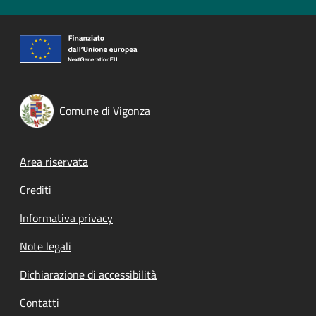
Comune di Vigonza
Footer menu
Area riservata
Crediti
Informativa privacy
Note legali
Dichiarazione di accessibilità
Contatti