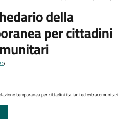
chedario della
ranea per cittadini
omunitari
t32
)
olazione temporanea per cittadini italiani ed extracomunitari