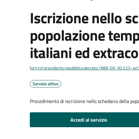
Iscrizione nello s
popolazione tempo
italiani ed extrac
(
urn:nir:presidente.repubblica:decreto:1989-05-30;223~ar
Servizio attivo
Procedimento di iscrizione nello schedario della pop
Accedi al servizio