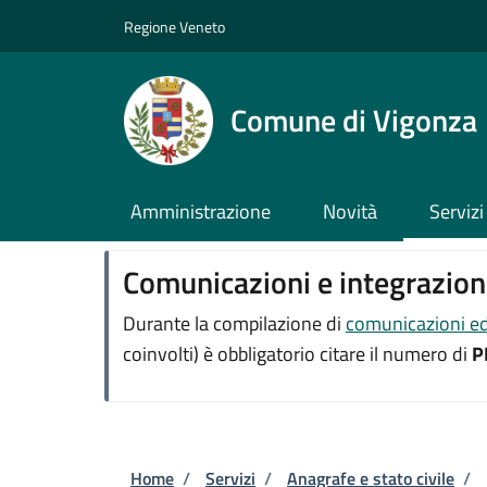
Salta al contenuto principale
Skip to footer content
Regione Veneto
Comune di Vigonza
Amministrazione
Novità
Servizi
Comunicazioni e integrazioni
Durante la compilazione di
comunicazioni ed 
coinvolti) è obbligatorio citare il numero di
P
Briciole di pane
Home
/
Servizi
/
Anagrafe e stato civile
/