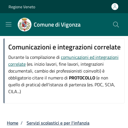
Salta al contenuto principale
Skip to footer content
Regione Veneto
Comune di Vigonza
Comunicazioni e integrazioni correlate
Durante la compilazione di
comunicazioni ed integrazioni
correlate
(es. inizio lavori, fine lavori, integrazioni
documentali, cambio dei professionisti coinvolti) è
obbligatorio citare il numero di
PROTOCOLLO
(e non
quello di pratica) dell'istanza di partenza (es. PDC, SCIA,
CILA...)
Briciole di pane
Home
/
Servizi scolastici e per l'infanzia