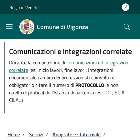
Salta al contenuto principale
Skip to footer content
Regione Veneto
Comune di Vigonza
Comunicazioni e integrazioni correlate
Durante la compilazione di
comunicazioni ed integrazioni
correlate
(es. inizio lavori, fine lavori, integrazioni
documentali, cambio dei professionisti coinvolti) è
obbligatorio citare il numero di
PROTOCOLLO
(e non
quello di pratica) dell'istanza di partenza (es. PDC, SCIA,
CILA...)
Briciole di pane
Home
/
Servizi
/
Anagrafe e stato civile
/