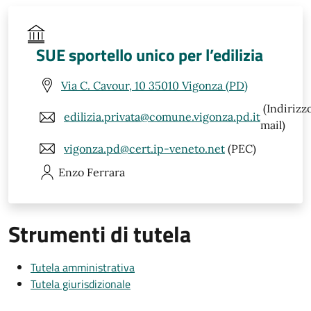
SUE sportello unico per l’edilizia
Via C. Cavour, 10 35010 Vigonza (PD)
(Indirizz
edilizia.privata@comune.vigonza.pd.it
mail)
vigonza.pd@cert.ip-veneto.net
(PEC)
Enzo
Ferrara
Strumenti di tutela
Tutela amministrativa
Tutela giurisdizionale