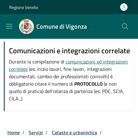
Salta al contenuto principale
Skip to footer content
Regione Veneto
Comune di Vigonza
Comunicazioni e integrazioni correlate
Durante la compilazione di
comunicazioni ed integrazioni
correlate
(es. inizio lavori, fine lavori, integrazioni
documentali, cambio dei professionisti coinvolti) è
obbligatorio citare il numero di
PROTOCOLLO
(e non
quello di pratica) dell'istanza di partenza (es. PDC, SCIA,
CILA...)
Briciole di pane
Home
/
Servizi
/
Catasto e urbanistica
/